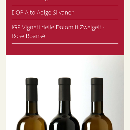
DOP Alto Adige Silvaner
IGP Vigneti delle Dolomiti Zweigelt ·
Rosé Roansé