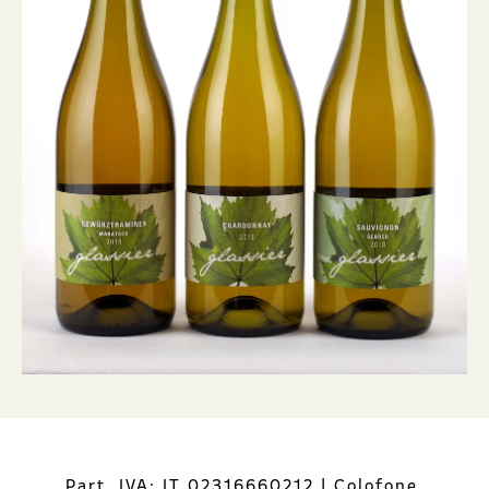
Part. IVA: IT 02316660212
|
Colofone