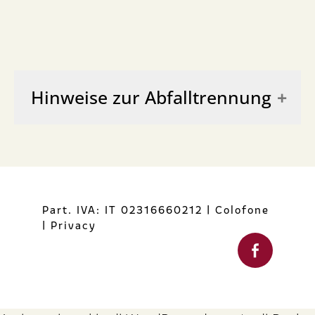
Hinweise zur Abfalltrennung
BOTTIGLIA
GL 71 - Glas - Abfalltrennung
Part. IVA: IT 02316660212
|
Colofone
|
Privacy
TAPPO
FOR51 - Kork - Abfalltrennung für
organische Abfälle