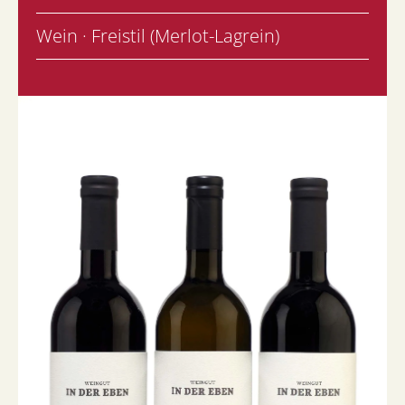
Wein · Freistil (Merlot-Lagrein)