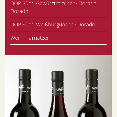
DOP Südt. Gewürztraminer · Dorado
Dorado
DOP Südt. Weißburgunder · Dorado
Wein · Farnatzer